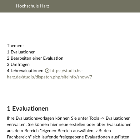
Hochschule Harz
Hauptnavigation
Zweite Navigationsebene
Dritte Navigationsebene
Hauptinhalt
Fußzeile
Impressum
Themen:
1 Evaluationen
2 Bearbeiten einer Evaluation
3 Umfragen
4 Lehrevaluationen
https://studip.hs-
harz.de/studip/dispatch.php/siteinfo/show/7
1 Evaluationen
Ihre Evaluationsvorlagen können Sie unter Tools -> Evaluationen
verwalten. Sie können hier neue erstellen oder über Evaluationen
aus dem Bereich "eigenen Bereich auswählen, z.B: den
Fachbereich" sich laufende freigegebene Evaluationen ausflisten