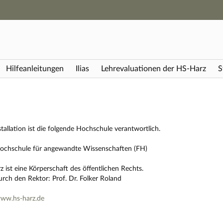
Hauptnavigation
Zweite Navigationsebene
Dritte Navigationsebene
Hauptinhalt
Fußzeile
Hilfeanleitungen
Ilias
Lehrevaluationen der HS-Harz
S
stallation ist die folgende Hochschule verantwortlich.
ochschule für angewandte Wissenschaften (FH)
 ist eine Körperschaft des öffentlichen Rechts.
urch den Rektor: Prof. Dr. Folker Roland
www.hs-harz.de