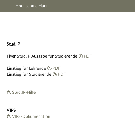
Hochschule Harz
Hauptnavigation
Zweite Navigationsebene
Dritte Navigationsebene
Hauptinhalt
Fußzeile
Impressum
Stud.IP
Flyer Stud.IP Ausgabe für Studierende
PDF
Einstieg für Lehrende
PDF
Einstieg für Studierende
PDF
Stud.IP-Hilfe
VIPS
VIPS-Dokumenation