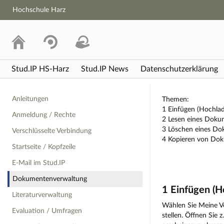
Hochschule Harz
Stud.IP HS-Harz
Stud.IP News
Datenschutzerklärung
Impressum
Anleitungen
Themen:
1 Einfügen (Hochla
Anmeldung / Rechte
2 Lesen eines Doku
3 Löschen eines D
Verschlüsselte Verbindung
4 Kopieren von Dok
Startseite / Kopfzeile
E-Mail im Stud.IP
Dokumentenverwaltung
1 Einfügen (
Literaturverwaltung
Wählen Sie Meine Ve
Evaluation / Umfragen
stellen. Öffnen Sie 