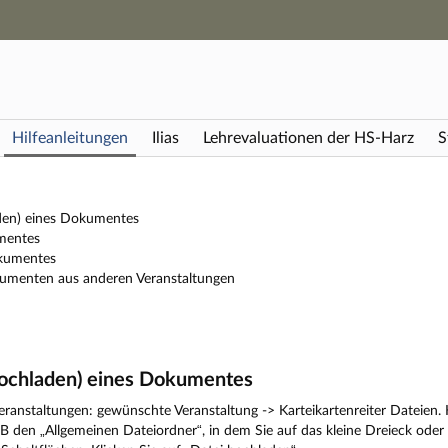
Hauptnavigation
Zweite Navigationsebene
Dritte Navigationsebene
Hauptinhalt
Fußzeile
Hilfeanleitungen
Ilias
Lehrevaluationen der HS-Harz
S
den) eines Dokumentes
mentes
okumentes
umenten aus anderen Veranstaltungen
Hochladen) eines Dokumentes
ranstaltungen: gewünschte Veranstaltung -> Karteikartenreiter Dateien.
z.B den „Allgemeinen Dateiordner“, in dem Sie auf das kleine Dreieck oder 