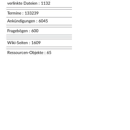
verlinkte Dateien
: 1132
Termine
: 133239
Ankündigungen
: 6045
Fragebögen
: 600
Wiki-Seiten
: 1609
Ressourcen-Objekte
: 65