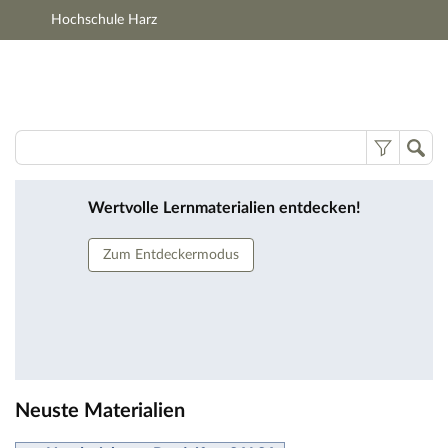
Hochschule Harz
Hauptnavigation
Zweite Navigationsebene
Hauptinhalt
Fußzeile
Lernmaterialien
Wertvolle Lernmaterialien entdecken!
Zum Entdeckermodus
Neuste Materialien