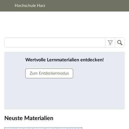
Hochschule Harz
Hauptnavigation
Zweite Navigationsebene
Hauptinhalt
Fußzeile
Lernmaterialien
Wertvolle Lernmaterialien entdecken!
Zum Entdeckermodus
Neuste Materialien