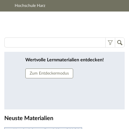
Hochschule Harz
Hauptnavigation
Zweite Navigationsebene
Hauptinhalt
Fußzeile
Lernmaterialien
Wertvolle Lernmaterialien entdecken!
Zum Entdeckermodus
Neuste Materialien