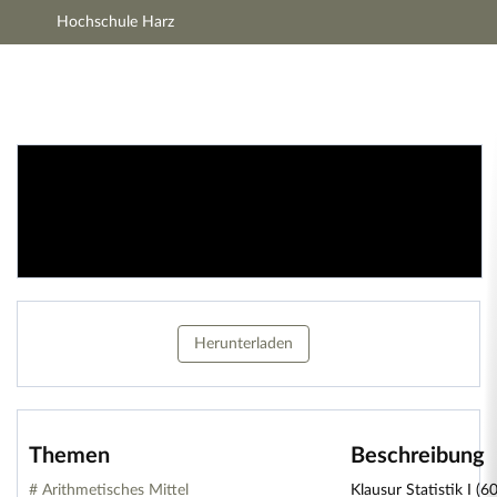
Hochschule Harz
Hauptnavigation
Zweite Navigationsebene
Aktionen
Hauptinhalt
Fußzeile
Lernmaterialien
Herunterladen
Themen
Beschreibung
# Arithmetisches Mittel
Klausur Statistik I (