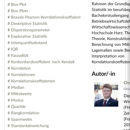
Rahmen der Grundla
# Box-Plot
Statistik im berufsbe
# Box-Plots
Bachelorstudiengang
# Bravais-Pearson-Korrelationskoeffizient
Betriebswirtschaftsl
# Deskriptive Statistik
Wirtschaftswissensch
# Dispersionsparameter
Hochschule Harz. Th
# Explorative Statistik
Theorie, Konstruktion
# Interquartilsabstand
Berechnung von Mitt
# IQR
Lagemaßen sowie Be
# Kausalität
Interpretation von
# Konkordanzkoeffizient nach Kendall
Korrelationskoeffizien
# Korrelation
Autor/-in
# Korrelationen
# Korrelationskoeffizienten
Chr
# Median
(Stu
# Mittelwerte
Dip
# Modus
Wir
# Quartile
(FH
# Rangkorrelation
Zer
[Fr
# Spannweite
201
# Standardabweichung