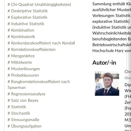
Sammlung enthält Kl
# Chi-Quadrat-Unabhängigkeitstest
ausführlicher Muster
# Deskriptive Statistik
Vorlesungen Statistik
# Explorative Statistik
explorative Statistik) 
# Induktive Statistik
(induktive Statistik u
# Kombination
Wahrscheinlichkeitsle
# Kombinatorik
berufsbegleitenden B
# Konkordanzkoeffizient nach Kendall
Betriebswirtschaftsle
# Korrelationskoeffizienten
Hochschule Harz von
# Mengenlehre
Autor/-in
# Mittelwerte
# Musterlösungen
Chr
# Probeklausuren
(Stu
# Rangkorrelationskoeffizient nach
Dip
Spearman
Wir
# Regressionsanalyse
(FH
# Satz von Bayes
Zer
# Statistik
[Fr
# Stochastik
201
# Streuungsmaße
M.S
Umw
# Übungsaufgaben