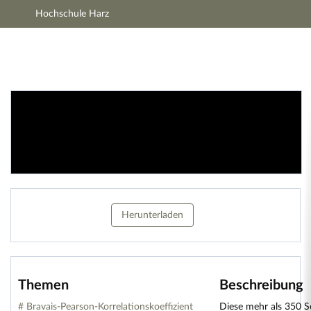
Hochschule Harz
Hauptnavigation
Zweite Navigationsebene
Aktionen
Hauptinhalt
Fußzeile
Lernmaterialien
Herunterladen
Themen
Beschreibung
# Bravais-Pearson-Korrelationskoeffizient
Diese mehr als 350 Se