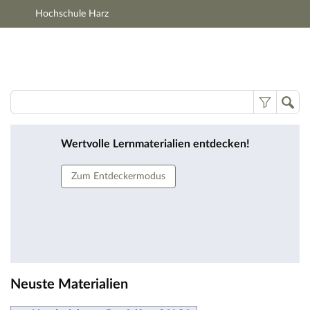
Hochschule Harz
Hauptnavigation
Zweite Navigationsebene
Hauptinhalt
Fußzeile
Lernmaterialien
Wertvolle Lernmaterialien entdecken!
Zum Entdeckermodus
Neuste Materialien