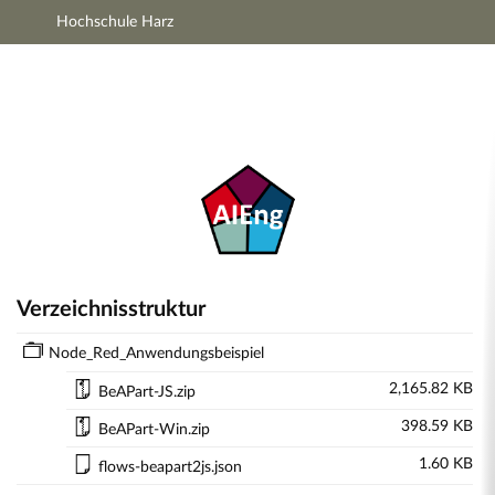
Hochschule Harz
Hauptnavigation
Zweite Navigationsebene
Aktionen
Hauptinhalt
Fußzeile
Lernmaterialien
Verzeichnisstruktur
Node_Red_Anwendungsbeispiel
2,165.82 KB
BeAPart-JS.zip
398.59 KB
BeAPart-Win.zip
1.60 KB
flows-beapart2js.json