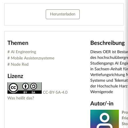
Herunterladen
Themen
Beschreibung
# AI Engineering
Dieses OER ist Bestan
des hochschulübergr
# Mobile Assistenzsysteme
Studiengangs AI Engi
# Node Red
in Sachsen-Anhalt für
Vertiefungsrichtung 
Lizenz
Systeme und Telemat
der Hochschule Harz 
Wernigerode
CC-BY-SA-4.0
Was heißt das?
Autor/-in
Pro
Fri
Sto