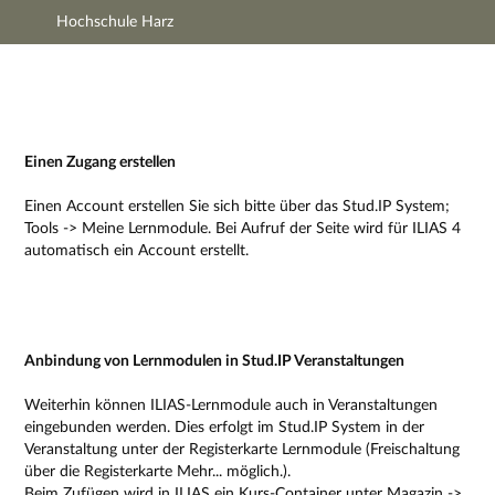
Hochschule Harz
Hauptnavigation
Zweite Navigationsebene
Dritte Navigationsebene
Hauptinhalt
Fußzeile
Impressum
Einen Zugang erstellen
Einen Account erstellen Sie sich bitte über das Stud.IP System;
Tools -> Meine Lernmodule. Bei Aufruf der Seite wird für ILIAS 4
automatisch ein Account erstellt.
Anbindung von Lernmodulen in Stud.IP Veranstaltungen
Weiterhin können ILIAS-Lernmodule auch in Veranstaltungen
eingebunden werden. Dies erfolgt im Stud.IP System in der
Veranstaltung unter der Registerkarte Lernmodule (Freischaltung
über die Registerkarte Mehr... möglich.).
Beim Zufügen wird in ILIAS ein Kurs-Container unter Magazin ->