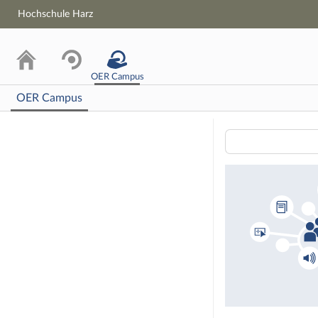
Hochschule Harz
OER Campus
OER Campus
Lernmateriali