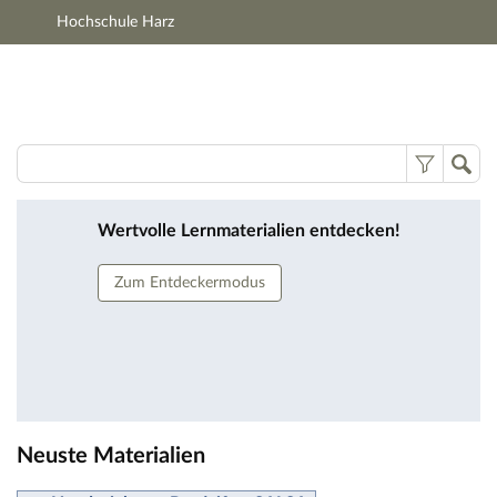
Hochschule Harz
Hauptnavigation
Zweite Navigationsebene
Hauptinhalt
Fußzeile
Lernmaterialien
Wertvolle Lernmaterialien entdecken!
Zum Entdeckermodus
Neuste Materialien