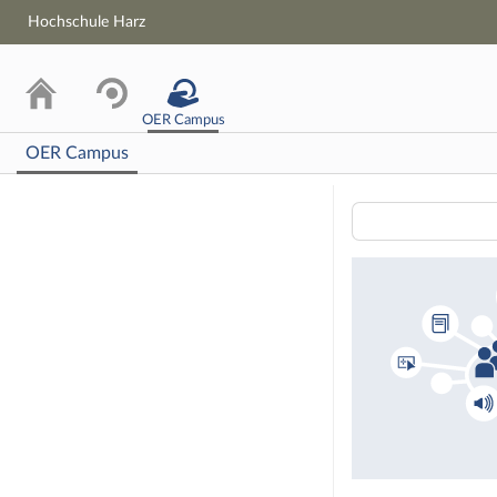
Hochschule Harz
OER Campus
OER Campus
Lernmateriali