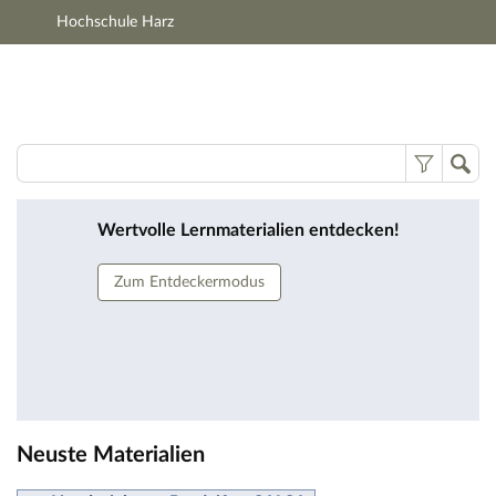
Hochschule Harz
Hauptnavigation
Zweite Navigationsebene
Hauptinhalt
Fußzeile
Lernmaterialien
Wertvolle Lernmaterialien entdecken!
Zum Entdeckermodus
Neuste Materialien