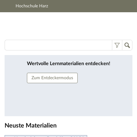
Hochschule Harz
Hauptnavigation
Zweite Navigationsebene
Hauptinhalt
Fußzeile
Lernmaterialien
Wertvolle Lernmaterialien entdecken!
Zum Entdeckermodus
Neuste Materialien