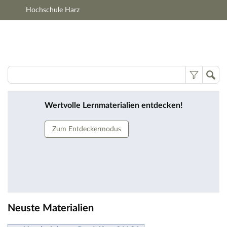
Hochschule Harz
Hauptnavigation
Zweite Navigationsebene
Hauptinhalt
Fußzeile
Lernmaterialien
Wertvolle Lernmaterialien entdecken!
Zum Entdeckermodus
Neuste Materialien