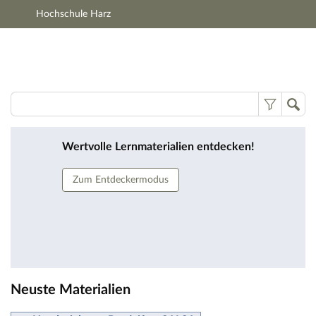
Hochschule Harz
Hauptnavigation
Zweite Navigationsebene
Hauptinhalt
Fußzeile
Lernmaterialien
Wertvolle Lernmaterialien entdecken!
Zum Entdeckermodus
Neuste Materialien