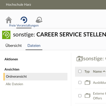
Hochschule Harz
Freie Veranstaltungen
sonstige:
CAREER SERVICE STELLE
Übersicht
Dateien
sonstige: C
sonstige
Aktionen
Ansichten
Typ
Name
Ordneransicht
Ausbildu
Alle Dateien
Externe 
Offers