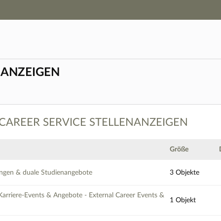
Hauptnavigation
Zweite Navigationsebene
Aktionen
Hauptinhalt
Fußzeile
NANZEIGEN
AREER SERVICE STELLENANZEIGEN - Dateien
: CAREER SERVICE STELLENANZEIGEN
Größe
ngen & duale Studienangebote
3 Objekte
Karriere-Events & Angebote - External Career Events &
1 Objekt