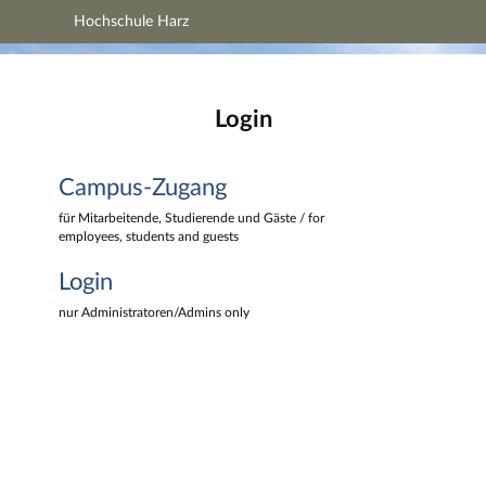
Hochschule Harz
Hauptnavigation
Hochschule Harz
Campus-Zugang
Hauptinhalt
Login
Login
Fußzeile
Campus-Zugang
für Mitarbeitende, Studierende und Gäste / for
employees, students and guests
Login
nur Administratoren/Admins only