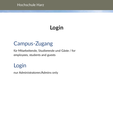
Hochschule Harz
Hauptnavigation
Hochschule Harz
Campus-Zugang
Hauptinhalt
Login
Login
Fußzeile
Campus-Zugang
für Mitarbeitende, Studierende und Gäste / for
employees, students and guests
Login
nur Administratoren/Admins only