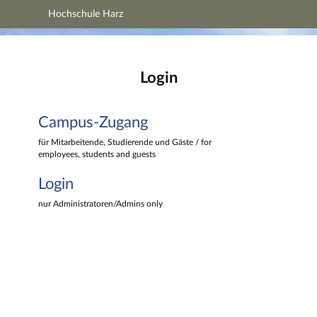
Hochschule Harz
Hauptnavigation
Hochschule Harz
Campus-Zugang
Hauptinhalt
Login
Login
Fußzeile
Campus-Zugang
für Mitarbeitende, Studierende und Gäste / for
employees, students and guests
Login
nur Administratoren/Admins only