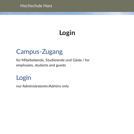
Hochschule Harz
Hauptnavigation
Hochschule Harz
Campus-Zugang
Hauptinhalt
Login
Login
Fußzeile
Campus-Zugang
für Mitarbeitende, Studierende und Gäste / for
employees, students and guests
Login
nur Administratoren/Admins only