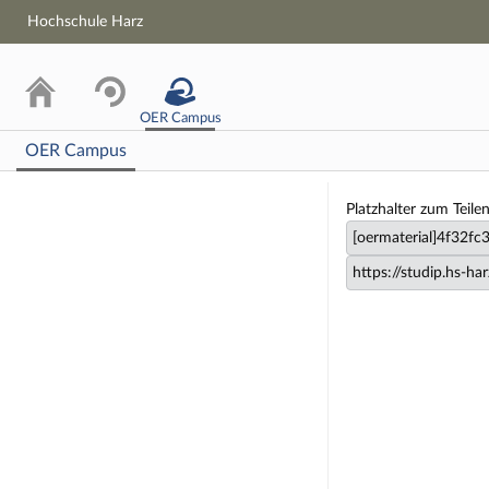
Hochschule Harz
OER Campus
OER Campus
Lernmateriali
Platzhalter zum Teile