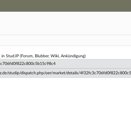
Hauptnavigation
Zweite Navigationsebene
Hauptinhalt
Fußzeile
en
n in Stud.IP (Forum, Blubber, Wiki, Ankündigung)