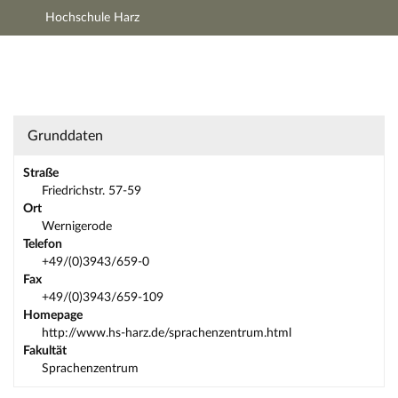
Hochschule Harz
Hauptnavigation
Zweite Navigationsebene
Dritte Navigationsebene
Hauptinhalt
Fußzeile
Zentrum: Sprachenzentrum - Kurzinfo
Grunddaten
Straße
Friedrichstr. 57-59
Ort
Wernigerode
Telefon
+49/(0)3943/659-0
Fax
+49/(0)3943/659-109
Homepage
http://www.hs-harz.de/sprachenzentrum.html
Fakultät
Sprachenzentrum