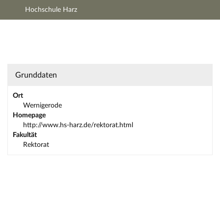
Hochschule Harz
Hauptnavigation
Zweite Navigationsebene
Dritte Navigationsebene
Hauptinhalt
Fußzeile
Einrichtung: Rektorat - Kurzinfo
Grunddaten
Ort
Wernigerode
Homepage
http://www.hs-harz.de/rektorat.html
Fakultät
Rektorat