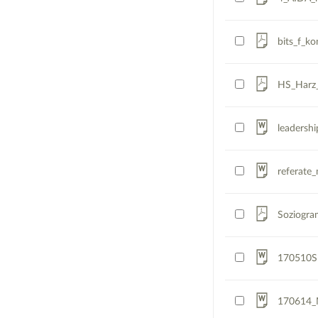
bits_f_k
HS_Harz_
leadersh
referate
Soziogra
170510Sk
170614_M