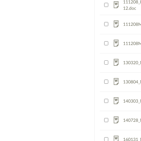
111208_K
12.doc
111208M
111208Mu
130320_
130804_
140303_
140728_
160131_