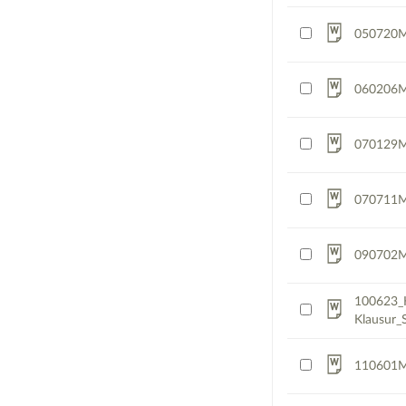
050720Mu
060206M
070129M
070711M
090702M
100623_K
Klausur_
110601M