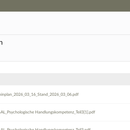
Hauptnavigation
Zweite Navigationsebene
Hauptinhalt
Fußzeile
n
 Fachbereich Wirtschaftswissenschaften - Dat
minplan_2026_03_16_Stand_2026_03_06.pdf
L_Psychologische Handlungskompetenz_Teil3[1].pdf