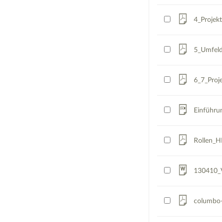
4_Projekt
5_Umfeld
6_7_Proje
Einführ
Rollen_H
130410_V
columbo-