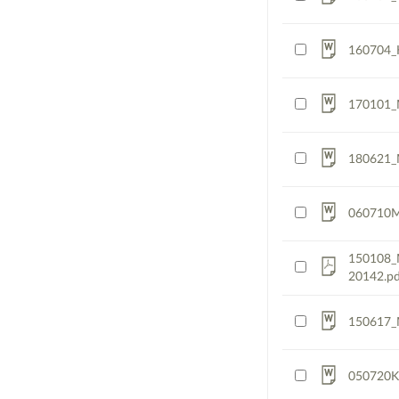
160704_
170101_
180621_
060710M
150108_
20142.pd
150617_
050720K