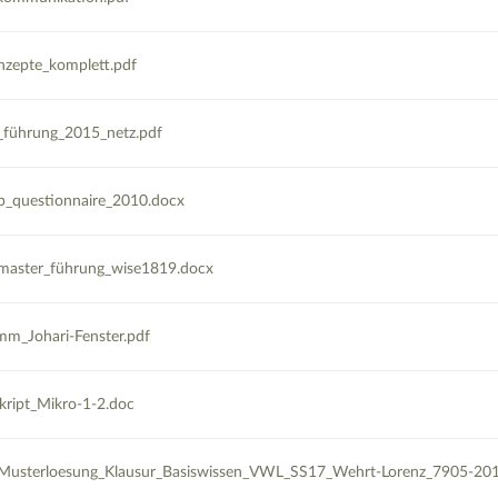
onzepte_komplett.pdf
führung_2015_netz.pdf
ip_questionnaire_2010.docx
_master_führung_wise1819.docx
mm_Johari-Fenster.pdf
ript_Mikro-1-2.doc
usterloesung_Klausur_Basiswissen_VWL_SS17_Wehrt-Lorenz_7905-201