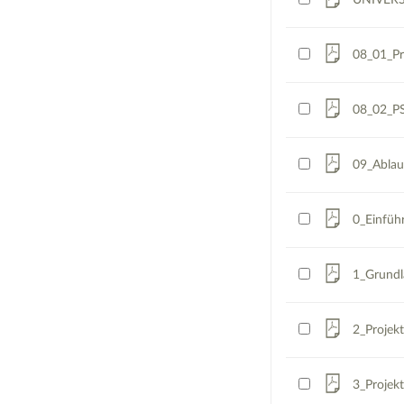
UNIVERSA
08_01_Pr
08_02_PS
09_Ablau
0_Einfüh
1_Grundl
2_Projek
3_Projekt