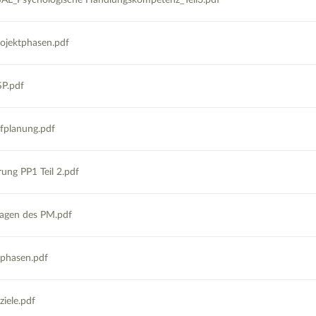
L_Psychologische Handlungskompetenz_Teil3.pdf
ojektphasen.pdf
P.pdf
fplanung.pdf
rung PP1 Teil 2.pdf
agen des PM.pdf
tphasen.pdf
ziele.pdf