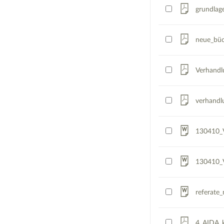
grundlag
neue_büc
Verhandl
verhandl
130410_V
130410_V
referate
4_AIDA_