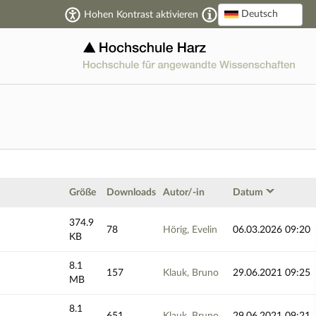
Deutsch
Hohen Kontrast aktivieren
eien
Größe
Downloads
Autor/-in
Datum
374.9
78
Hörig, Evelin
06.03.2026 09:20
KB
8.1
157
Klauk, Bruno
29.06.2021 09:25
MB
8.1