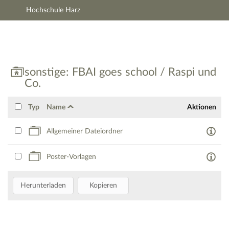
Hochschule Harz
Hauptnavigation
Zweite Navigationsebene
Aktionen
Hauptinhalt
Fußzeile
sonstige: FBAI goes school / Raspi und Co. -
sonstige: FBAI goes school / Raspi und
Co.
Typ
Name
Aktionen
Allgemeiner Dateiordner
Poster-Vorlagen
Herunterladen
Kopieren