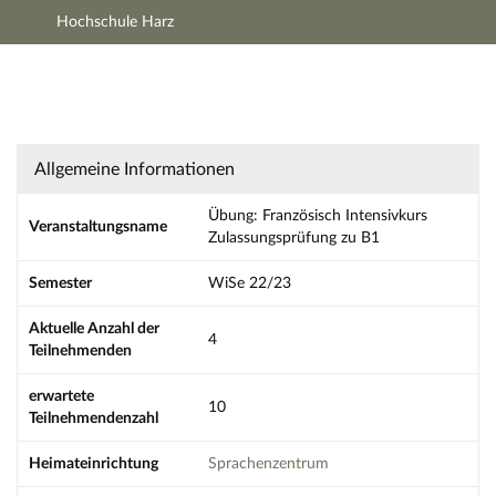
Hochschule Harz
Hauptnavigation
Zweite Navigationsebene
Dritte Navigationsebene
Aktionen
Hauptinhalt
Übung: Französisch Intensivkurs Zulassungsp
Fußzeile
Allgemeine Informationen
Übung: Französisch Intensivkurs
Veranstaltungsname
Zulassungsprüfung zu B1
Semester
WiSe 22/23
Aktuelle Anzahl der
4
Teilnehmenden
erwartete
10
Teilnehmendenzahl
Heimateinrichtung
Sprachenzentrum