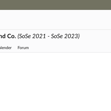
Hauptnavigation
Zweite Navigationsebene
Dritte Navigationsebene
Hauptinhalt
Fußzeile
nd Co.
(SoSe 2021 - SoSe 2023)
lender
Forum