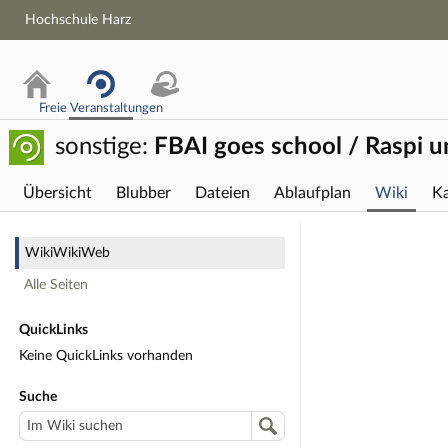
Hochschule Harz
Freie Veranstaltungen
sonstige:
FBAI goes school / Raspi u
Übersicht
Blubber
Dateien
Ablaufplan
Wiki
Ka
Wiki
WikiWikiWeb
Alle Seiten
QuickLinks
Keine QuickLinks vorhanden
Suche
Im Wiki suchen