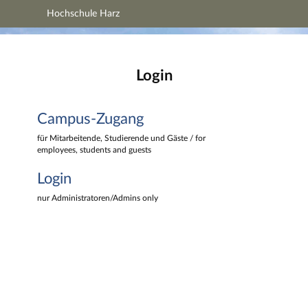
Hochschule Harz
Hauptnavigation
Hochschule Harz
Campus-Zugang
Hauptinhalt
Login
Login
Fußzeile
Campus-Zugang
für Mitarbeitende, Studierende und Gäste / for
employees, students and guests
Login
nur Administratoren/Admins only