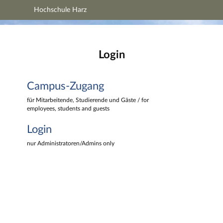
Hochschule Harz
Hauptnavigation
Hochschule Harz
Campus-Zugang
Hauptinhalt
Login
Login
Fußzeile
Campus-Zugang
für Mitarbeitende, Studierende und Gäste / for
employees, students and guests
Login
nur Administratoren/Admins only