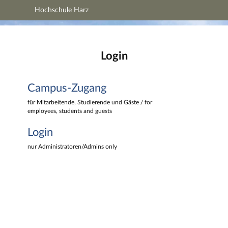
Hochschule Harz
Hauptnavigation
Hochschule Harz
Campus-Zugang
Hauptinhalt
Login
Login
Fußzeile
Campus-Zugang
für Mitarbeitende, Studierende und Gäste / for
employees, students and guests
Login
nur Administratoren/Admins only