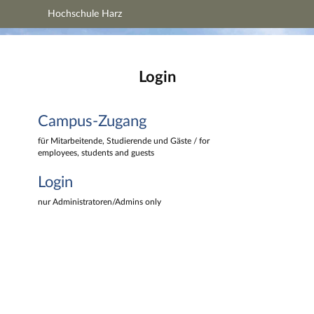
Hochschule Harz
Hauptnavigation
Hochschule Harz
Campus-Zugang
Hauptinhalt
Login
Login
Fußzeile
Campus-Zugang
für Mitarbeitende, Studierende und Gäste / for
employees, students and guests
Login
nur Administratoren/Admins only