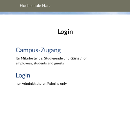
Hochschule Harz
Hauptnavigation
Hochschule Harz
Campus-Zugang
Hauptinhalt
Login
Login
Fußzeile
Campus-Zugang
für Mitarbeitende, Studierende und Gäste / for
employees, students and guests
Login
nur Administratoren/Admins only