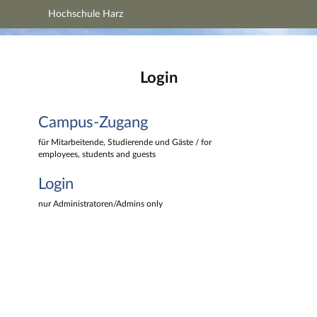
Hochschule Harz
Hauptnavigation
Hochschule Harz
Campus-Zugang
Hauptinhalt
Login
Login
Fußzeile
Campus-Zugang
für Mitarbeitende, Studierende und Gäste / for
employees, students and guests
Login
nur Administratoren/Admins only