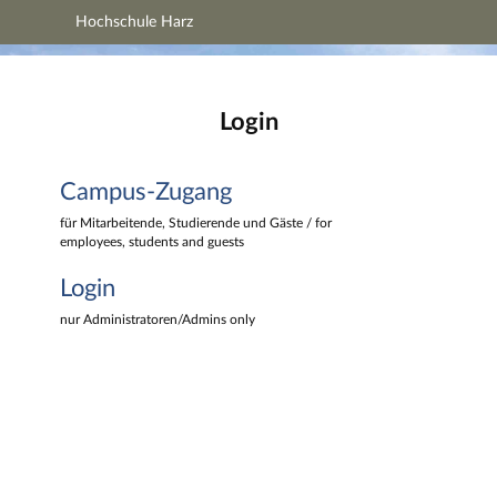
Hochschule Harz
Hauptnavigation
Hochschule Harz
Campus-Zugang
Hauptinhalt
Login
Login
Fußzeile
Campus-Zugang
für Mitarbeitende, Studierende und Gäste / for
employees, students and guests
Login
nur Administratoren/Admins only