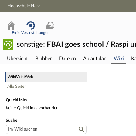
Hochschule Harz
Freie Veranstaltungen
sonstige:
FBAI goes school / Raspi u
Übersicht
Blubber
Dateien
Ablaufplan
Wiki
Ka
Wiki
WikiWikiWeb
Alle Seiten
QuickLinks
Keine QuickLinks vorhanden
Suche
Im Wiki suchen