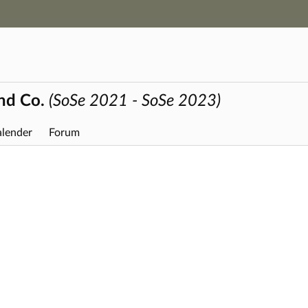
Hauptnavigation
Zweite Navigationsebene
Dritte Navigationsebene
Hauptinhalt
Fußzeile
nd Co.
(SoSe 2021 - SoSe 2023)
lender
Forum