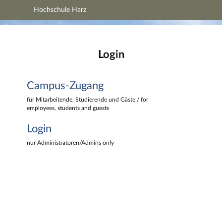
Hochschule Harz
Hauptnavigation
Hochschule Harz
Campus-Zugang
Hauptinhalt
Login
Login
Fußzeile
Campus-Zugang
für Mitarbeitende, Studierende und Gäste / for
employees, students and guests
Login
nur Administratoren/Admins only