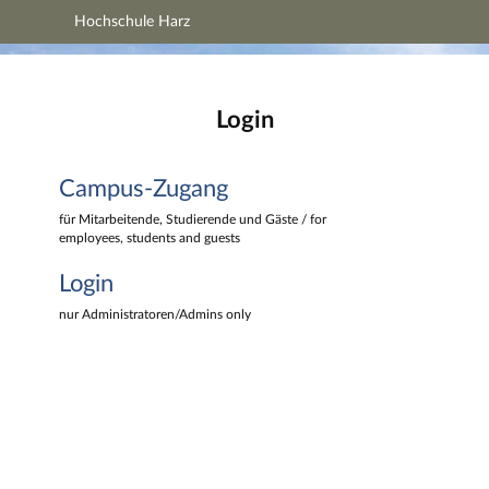
Hochschule Harz
Hauptnavigation
Hochschule Harz
Campus-Zugang
Hauptinhalt
Login
Login
Fußzeile
Campus-Zugang
für Mitarbeitende, Studierende und Gäste / for
employees, students and guests
Login
nur Administratoren/Admins only