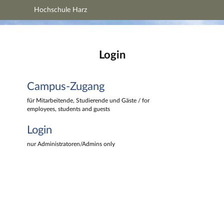
Hochschule Harz
Hauptnavigation
Hochschule Harz
Campus-Zugang
Hauptinhalt
Login
Login
Fußzeile
Campus-Zugang
für Mitarbeitende, Studierende und Gäste / for
employees, students and guests
Login
nur Administratoren/Admins only