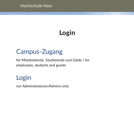
Hochschule Harz
Hauptnavigation
Hochschule Harz
Campus-Zugang
Hauptinhalt
Login
Login
Fußzeile
Campus-Zugang
für Mitarbeitende, Studierende und Gäste / for
employees, students and guests
Login
nur Administratoren/Admins only