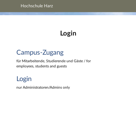
Hochschule Harz
Hauptnavigation
Hochschule Harz
Campus-Zugang
Hauptinhalt
Login
Login
Fußzeile
Campus-Zugang
für Mitarbeitende, Studierende und Gäste / for
employees, students and guests
Login
nur Administratoren/Admins only