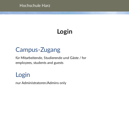
Hochschule Harz
Hauptnavigation
Hochschule Harz
Campus-Zugang
Hauptinhalt
Login
Login
Fußzeile
Campus-Zugang
für Mitarbeitende, Studierende und Gäste / for
employees, students and guests
Login
nur Administratoren/Admins only