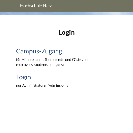
Hochschule Harz
Hauptnavigation
Hochschule Harz
Campus-Zugang
Hauptinhalt
Login
Login
Fußzeile
Campus-Zugang
für Mitarbeitende, Studierende und Gäste / for
employees, students and guests
Login
nur Administratoren/Admins only